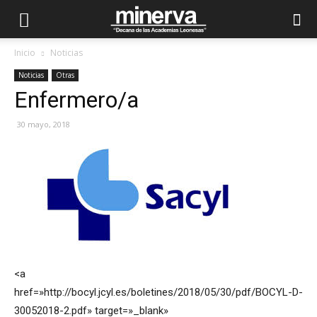
Inicio
Noticias
Noticias
Otras
Enfermero/a
30 mayo, 2018
<a
href=»http://bocyl.jcyl.es/boletines/2018/05/30/pdf/BOCYL-D-
30052018-2.pdf» target=»_blank»