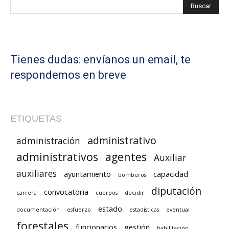
Tienes dudas: envíanos un email, te
respondemos en breve
ETIQUETAS
administrativo
administración
administrativos
agentes
Auxiliar
auxiliares
ayuntamiento
capacidad
bomberos
diputación
convocatoria
carrera
cuerpos
decidir
estado
documentación
esfuerzo
estadísticas
eventual
forestales
funcionarios
gestión
habilitación