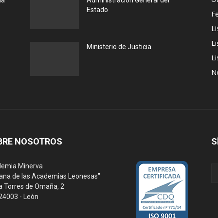
la
Administración General del
Estado
F
Li
Li
Ministerio de Justicia
Li
N
BRE NOSOTROS
S
emia Minerva
ana de las Academias Leonesas"
a Torres de Omaña, 2
 24003 - León