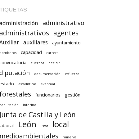
TIQUETAS
administrativo
administración
administrativos
agentes
Auxiliar
auxiliares
ayuntamiento
capacidad
bomberos
carrera
convocatoria
cuerpos
decidir
diputación
documentación
esfuerzo
estado
estadísticas
eventual
forestales
funcionarios
gestión
habilitación
interino
Junta de Castilla y León
León
local
laboral
listas
medioambientales
minerva