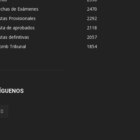
echas de Exámenes
2470
stas Provisionales
2292
sta de aprobados
2118
stas definitivas
2057
omb Tribunal
1854
ÍGUENOS