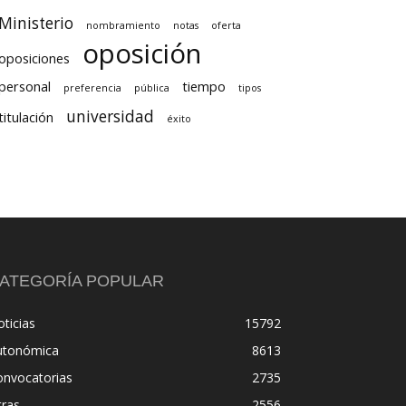
Ministerio
nombramiento
notas
oferta
oposición
oposiciones
personal
tiempo
preferencia
pública
tipos
universidad
titulación
éxito
ATEGORÍA POPULAR
ticias
15792
utonómica
8613
onvocatorias
2735
tras
2556