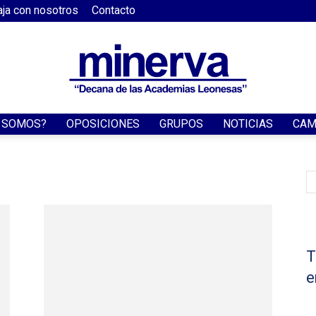
aja con nosotros
Contacto
S SOMOS?
OPOSICIONES
GRUPOS
NOTICIAS
CAM
Academia
Minerva
T
e