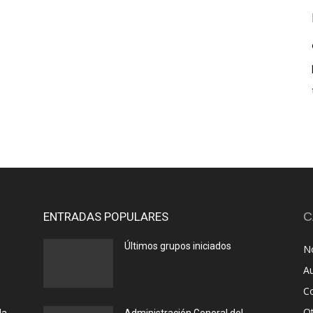
ENTRADAS POPULARES
C
Últimos grupos iniciados
No
A
C
O