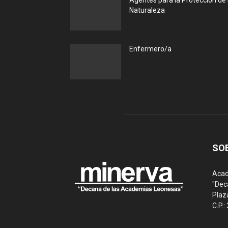
Agentes para la Protección de 
Naturaleza
Enfermero/a
SO
Acad
"Dec
Plaz
C.P.: