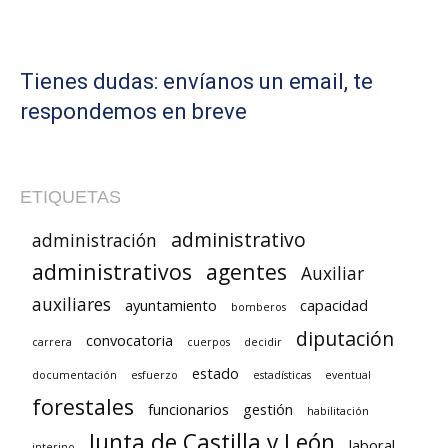
Tienes dudas: envíanos un email, te
respondemos en breve
ETIQUETAS
administrativo
administración
administrativos
agentes
Auxiliar
auxiliares
ayuntamiento
capacidad
bomberos
diputación
convocatoria
carrera
cuerpos
decidir
estado
documentación
esfuerzo
estadísticas
eventual
forestales
funcionarios
gestión
habilitación
Junta de Castilla y León
laboral
interino