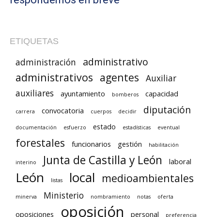
ETIQUETAS
administrativo
administración
administrativos
agentes
Auxiliar
auxiliares
ayuntamiento
capacidad
bomberos
diputación
convocatoria
carrera
cuerpos
decidir
estado
documentación
esfuerzo
estadísticas
eventual
forestales
funcionarios
gestión
habilitación
Junta de Castilla y León
laboral
interino
León
local
medioambientales
listas
Ministerio
minerva
nombramiento
notas
oferta
oposición
oposiciones
personal
preferencia