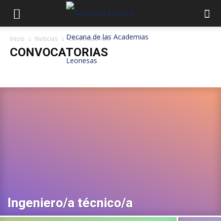
Inicio
Noticias
Convocatorias
CONVOCATORIAS
Adjudicación destino
Autonómica
Bolsas
Convocatorias
Corrección de errores
Destinos
Distribución por aulas
Elección de destino
Fechas de Exámenes
Junta Castilla y León
Lista de aprobados
Listas definitivas
Listas Provisionales
Local
Modificaciones
Nacional
Nomb Tribunal
Nombramiento
Oferta de plazas
Oferta Empleo Público
Otras
Plantillas
Presentación doc
Promoción interna
Publicación de notas
SACyL
Sanidad
Sedes de examen
Ingeniero/a técnico/a