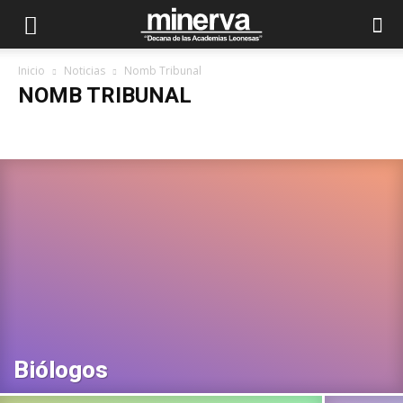
Inicio
Noticias
Nomb Tribunal
NOMB TRIBUNAL
Adjudicación destino
Autonómica
Bolsas
Convocatorias
Corrección de errores
Destinos
Distribución por aulas
Elección de destino
Fechas de Exámenes
Junta Castilla y León
Lista de aprobados
Listas definitivas
Listas Provisionales
Local
Modificaciones
Nacional
Nomb Tribunal
Nombramiento
Oferta de plazas
Oferta Empleo Público
Otras
Plantillas
Presentación doc
Promoción interna
Publicación de notas
SACyL
Sanidad
Sedes de examen
Biólogos