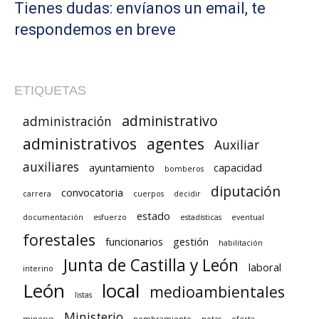
Tienes dudas: envíanos un email, te
respondemos en breve
ETIQUETAS
administrativo
administración
administrativos
agentes
Auxiliar
auxiliares
ayuntamiento
capacidad
bomberos
diputación
convocatoria
carrera
cuerpos
decidir
estado
documentación
esfuerzo
estadísticas
eventual
forestales
funcionarios
gestión
habilitación
Junta de Castilla y León
laboral
interino
León
local
medioambientales
listas
Ministerio