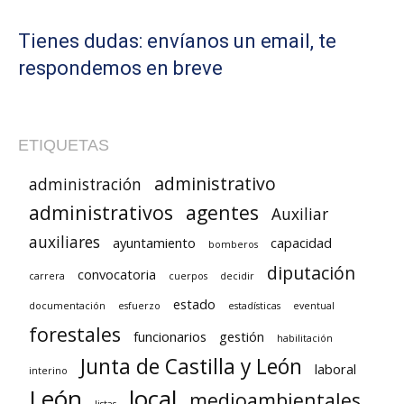
Tienes dudas: envíanos un email, te
respondemos en breve
ETIQUETAS
administrativo
administración
administrativos
agentes
Auxiliar
auxiliares
ayuntamiento
capacidad
bomberos
diputación
convocatoria
carrera
cuerpos
decidir
estado
documentación
esfuerzo
estadísticas
eventual
forestales
funcionarios
gestión
habilitación
Junta de Castilla y León
laboral
interino
León
local
medioambientales