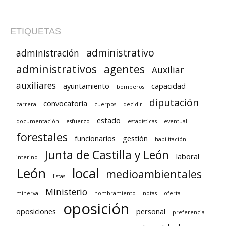
ETIQUETAS
administrativo
administración
administrativos
agentes
Auxiliar
auxiliares
ayuntamiento
capacidad
bomberos
diputación
convocatoria
carrera
cuerpos
decidir
estado
documentación
esfuerzo
estadísticas
eventual
forestales
funcionarios
gestión
habilitación
Junta de Castilla y León
laboral
interino
León
local
medioambientales
listas
Ministerio
minerva
nombramiento
notas
oferta
oposición
oposiciones
personal
preferencia