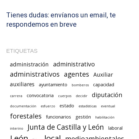
Tienes dudas: envíanos un email, te
respondemos en breve
ETIQUETAS
administrativo
administración
administrativos
agentes
Auxiliar
auxiliares
ayuntamiento
capacidad
bomberos
diputación
convocatoria
carrera
cuerpos
decidir
estado
documentación
esfuerzo
estadísticas
eventual
forestales
funcionarios
gestión
habilitación
Junta de Castilla y León
laboral
interino
León
local
medioambientales