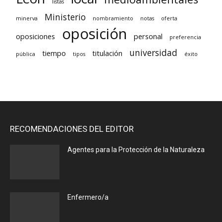
listas
Ministerio
minerva
nombramiento
notas
oferta
oposición
oposiciones
personal
preferencia
universidad
tiempo
titulación
pública
tipos
éxito
RECOMENDACIONES DEL EDITOR
Agentes para la Protección de la Naturaleza
Enfermero/a