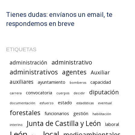
Tienes dudas: envíanos un email, te
respondemos en breve
ETIQUETAS
administrativo
administración
administrativos
agentes
Auxiliar
auxiliares
ayuntamiento
capacidad
bomberos
diputación
convocatoria
carrera
cuerpos
decidir
estado
documentación
esfuerzo
estadísticas
eventual
forestales
funcionarios
gestión
habilitación
Junta de Castilla y León
laboral
interino
León
local
medioambientales