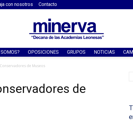
aja con nosotros
Contacto
S SOMOS?
OPOSICIONES
GRUPOS
NOTICIAS
CAM
Academia
e Conservadores de Museos
onservadores de
Minerva
T
e