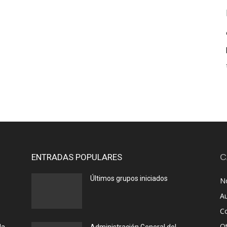
ENTRADAS POPULARES
C
Últimos grupos iniciados
No
A
C
O