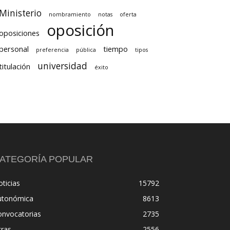
Ministerio
nombramiento
notas
oferta
oposición
oposiciones
personal
tiempo
preferencia
pública
tipos
universidad
titulación
éxito
ATEGORÍA POPULAR
ticias
15792
utonómica
8613
onvocatorias
2735
tras
2556