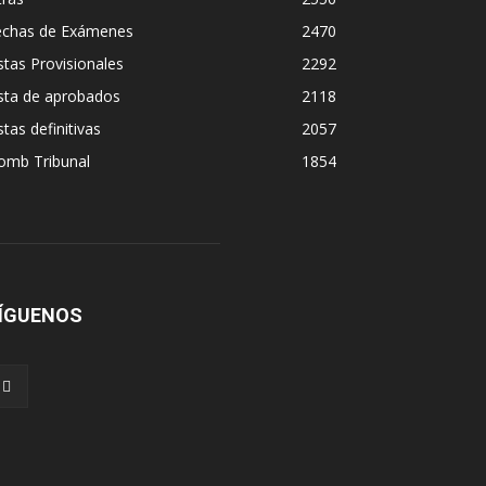
echas de Exámenes
2470
stas Provisionales
2292
sta de aprobados
2118
stas definitivas
2057
omb Tribunal
1854
ÍGUENOS