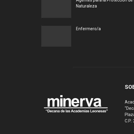
Agentes para la Protección de 
Naturaleza
Enfermero/a
SO
Acad
"Dec
Plaz
C.P.: