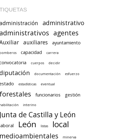
TIQUETAS
administrativo
administración
administrativos
agentes
Auxiliar
auxiliares
ayuntamiento
capacidad
bomberos
carrera
convocatoria
cuerpos
decidir
diputación
documentación
esfuerzo
estado
estadísticas
eventual
forestales
funcionarios
gestión
habilitación
interino
Junta de Castilla y León
León
local
laboral
listas
medioambientales
minerva