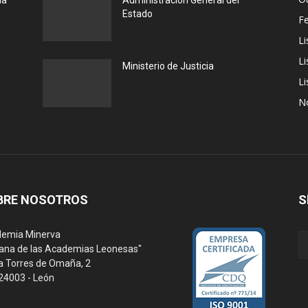
la
Administración General del
Estado
F
Li
Li
Ministerio de Justicia
Li
N
BRE NOSOTROS
S
emia Minerva
ana de las Academias Leonesas"
a Torres de Omaña, 2
 24003 - León