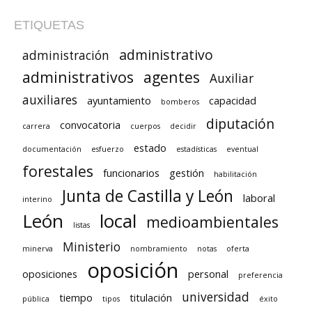
ETIQUETAS
administrativo
administración
administrativos
agentes
Auxiliar
auxiliares
ayuntamiento
capacidad
bomberos
diputación
convocatoria
carrera
cuerpos
decidir
estado
documentación
esfuerzo
estadísticas
eventual
forestales
funcionarios
gestión
habilitación
Junta de Castilla y León
laboral
interino
León
local
medioambientales
listas
Ministerio
minerva
nombramiento
notas
oferta
oposición
oposiciones
personal
preferencia
universidad
tiempo
titulación
pública
tipos
éxito