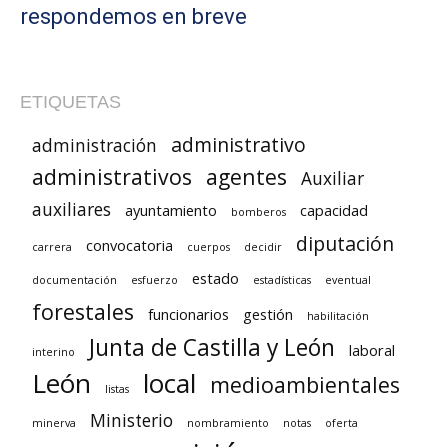
respondemos en breve
ETIQUETAS
administrativo
administración
administrativos
agentes
Auxiliar
auxiliares
ayuntamiento
capacidad
bomberos
diputación
convocatoria
carrera
cuerpos
decidir
estado
documentación
esfuerzo
estadísticas
eventual
forestales
funcionarios
gestión
habilitación
Junta de Castilla y León
laboral
interino
León
local
medioambientales
listas
Ministerio
minerva
nombramiento
notas
oferta