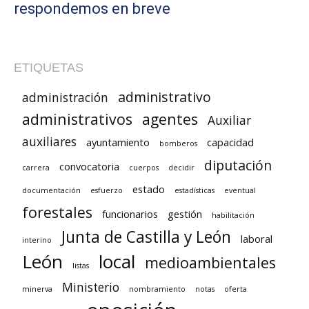
respondemos en breve
ETIQUETAS
administrativo
administración
administrativos
agentes
Auxiliar
auxiliares
ayuntamiento
capacidad
bomberos
diputación
convocatoria
carrera
cuerpos
decidir
estado
documentación
esfuerzo
estadísticas
eventual
forestales
funcionarios
gestión
habilitación
Junta de Castilla y León
laboral
interino
León
local
medioambientales
listas
Ministerio
minerva
nombramiento
notas
oferta