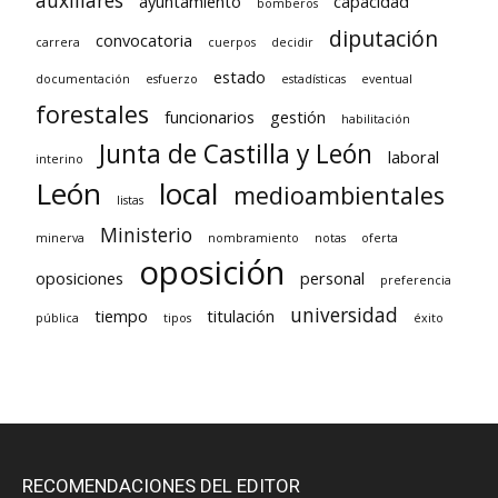
auxiliares
ayuntamiento
capacidad
bomberos
diputación
convocatoria
carrera
cuerpos
decidir
estado
documentación
esfuerzo
estadísticas
eventual
forestales
funcionarios
gestión
habilitación
Junta de Castilla y León
laboral
interino
León
local
medioambientales
listas
Ministerio
minerva
nombramiento
notas
oferta
oposición
oposiciones
personal
preferencia
universidad
tiempo
titulación
pública
tipos
éxito
RECOMENDACIONES DEL EDITOR