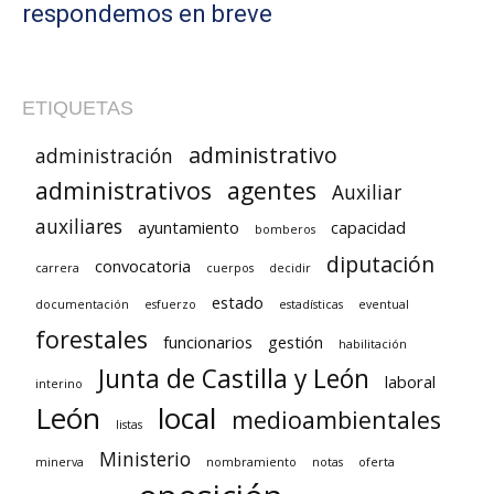
respondemos en breve
ETIQUETAS
administrativo
administración
administrativos
agentes
Auxiliar
auxiliares
ayuntamiento
capacidad
bomberos
diputación
convocatoria
carrera
cuerpos
decidir
estado
documentación
esfuerzo
estadísticas
eventual
forestales
funcionarios
gestión
habilitación
Junta de Castilla y León
laboral
interino
León
local
medioambientales
listas
Ministerio
minerva
nombramiento
notas
oferta