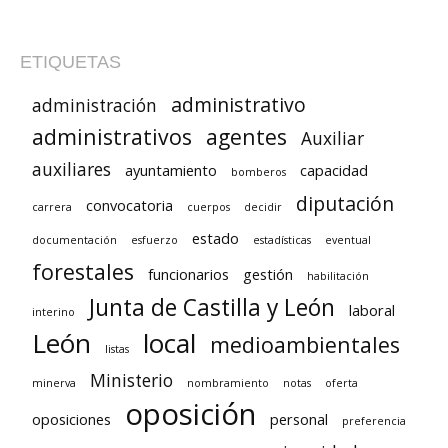
ETIQUETAS
administrativo
administración
administrativos
agentes
Auxiliar
auxiliares
ayuntamiento
capacidad
bomberos
diputación
convocatoria
carrera
cuerpos
decidir
estado
documentación
esfuerzo
estadísticas
eventual
forestales
funcionarios
gestión
habilitación
Junta de Castilla y León
laboral
interino
León
local
medioambientales
listas
Ministerio
minerva
nombramiento
notas
oferta
oposición
oposiciones
personal
preferencia