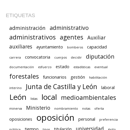
ETIQUETAS
administrativo
administración
administrativos
agentes
Auxiliar
auxiliares
ayuntamiento
capacidad
bomberos
diputación
convocatoria
carrera
cuerpos
decidir
estado
documentación
esfuerzo
estadísticas
eventual
forestales
funcionarios
gestión
habilitación
Junta de Castilla y León
laboral
interino
León
local
medioambientales
listas
Ministerio
minerva
nombramiento
notas
oferta
oposición
oposiciones
personal
preferencia
universidad
tiempo
titulación
pública
tipos
éxito