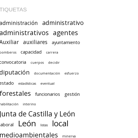
TIQUETAS
administrativo
administración
administrativos
agentes
Auxiliar
auxiliares
ayuntamiento
capacidad
bomberos
carrera
convocatoria
cuerpos
decidir
diputación
documentación
esfuerzo
estado
estadísticas
eventual
forestales
funcionarios
gestión
habilitación
interino
Junta de Castilla y León
León
local
laboral
listas
medioambientales
minerva