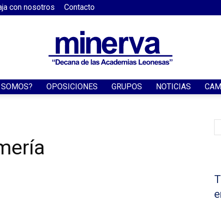
aja con nosotros
Contacto
S SOMOS?
OPOSICIONES
GRUPOS
NOTICIAS
CAM
Academia
mería
Minerva
T
e