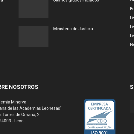
la
Últimos grupos iniciados
F
Li
Li
Ministerio de Justicia
Li
N
BRE NOSOTROS
S
emia Minerva
ana de las Academias Leonesas"
a Torres de Omaña, 2
 24003 - León