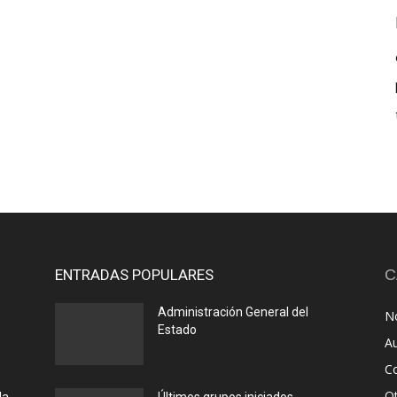
ENTRADAS POPULARES
C
Administración General del
No
Estado
A
C
O