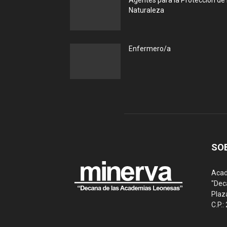
Agentes para la Protección de 
Naturaleza
Enfermero/a
SO
Acad
"Dec
Plaz
C.P.: