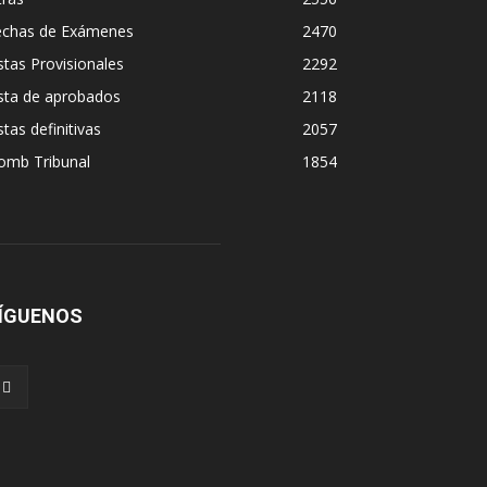
echas de Exámenes
2470
stas Provisionales
2292
sta de aprobados
2118
stas definitivas
2057
omb Tribunal
1854
ÍGUENOS