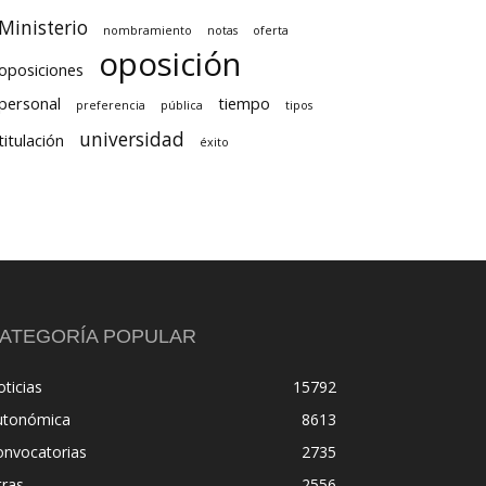
Ministerio
nombramiento
notas
oferta
oposición
oposiciones
personal
tiempo
preferencia
pública
tipos
universidad
titulación
éxito
ATEGORÍA POPULAR
ticias
15792
utonómica
8613
onvocatorias
2735
tras
2556