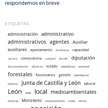
respondemos en breve
ETIQUETAS
administrativo
administración
administrativos
agentes
Auxiliar
auxiliares
ayuntamiento
capacidad
bomberos
diputación
convocatoria
carrera
cuerpos
decidir
estado
documentación
esfuerzo
estadísticas
eventual
forestales
funcionarios
gestión
habilitación
Junta de Castilla y León
laboral
interino
León
local
medioambientales
listas
Ministerio
minerva
nombramiento
notas
oferta