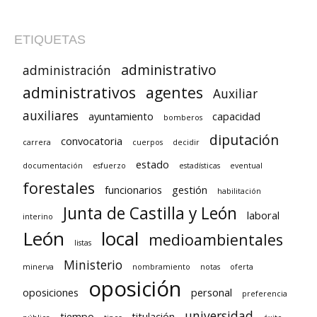
ETIQUETAS
administrativo
administración
administrativos
agentes
Auxiliar
auxiliares
ayuntamiento
capacidad
bomberos
diputación
convocatoria
carrera
cuerpos
decidir
estado
documentación
esfuerzo
estadísticas
eventual
forestales
funcionarios
gestión
habilitación
Junta de Castilla y León
laboral
interino
León
local
medioambientales
listas
Ministerio
minerva
nombramiento
notas
oferta
oposición
oposiciones
personal
preferencia
universidad
tiempo
titulación