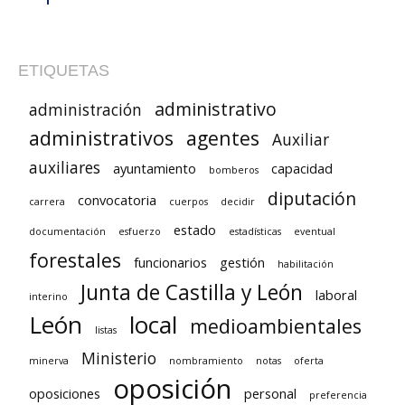
ETIQUETAS
administrativo
administración
administrativos
agentes
Auxiliar
auxiliares
ayuntamiento
capacidad
bomberos
diputación
convocatoria
carrera
cuerpos
decidir
estado
documentación
esfuerzo
estadísticas
eventual
forestales
funcionarios
gestión
habilitación
Junta de Castilla y León
laboral
interino
León
local
medioambientales
listas
Ministerio
minerva
nombramiento
notas
oferta
oposición
oposiciones
personal
preferencia