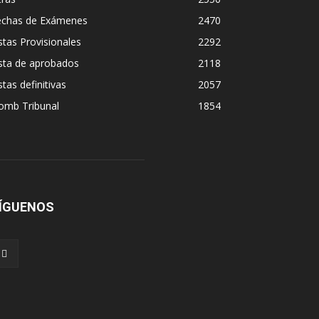
echas de Exámenes
2470
stas Provisionales
2292
sta de aprobados
2118
stas definitivas
2057
omb Tribunal
1854
ÍGUENOS