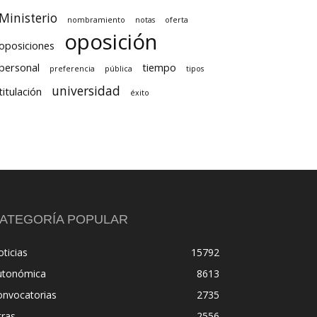
Ministerio
nombramiento
notas
oferta
oposición
oposiciones
personal
tiempo
preferencia
pública
tipos
universidad
titulación
éxito
ATEGORÍA POPULAR
ticias
15792
utonómica
8613
onvocatorias
2735
tras
2556