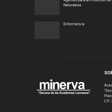
Agentes para la Protección de 
Naturaleza
Enfermero/a
SO
Acad
"Dec
Plaz
C.P.: