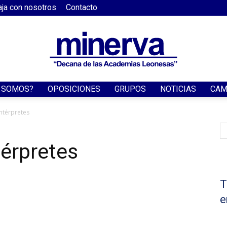
aja con nosotros
Contacto
S SOMOS?
OPOSICIONES
GRUPOS
NOTICIAS
CAM
Academia
ntérpretes
térpretes
Minerva
T
e