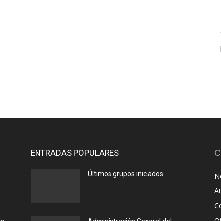
ENTRADAS POPULARES
C
Últimos grupos iniciados
No
A
C
O