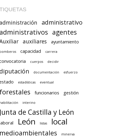
TIQUETAS
administrativo
administración
administrativos
agentes
Auxiliar
auxiliares
ayuntamiento
capacidad
bomberos
carrera
convocatoria
cuerpos
decidir
diputación
documentación
esfuerzo
estado
estadísticas
eventual
forestales
funcionarios
gestión
habilitación
interino
Junta de Castilla y León
León
local
laboral
listas
medioambientales
minerva