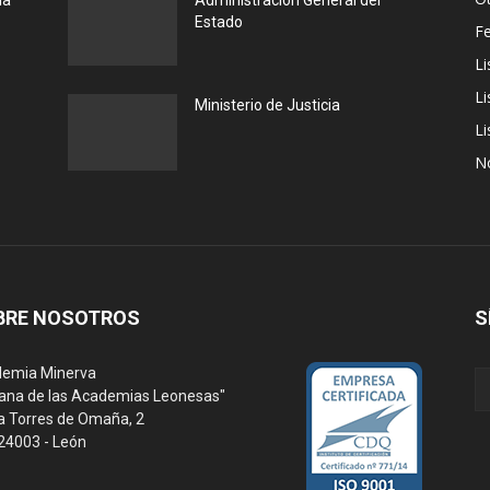
la
Administración General del
Estado
F
Li
Li
Ministerio de Justicia
Li
N
BRE NOSOTROS
S
emia Minerva
ana de las Academias Leonesas"
a Torres de Omaña, 2
 24003 - León