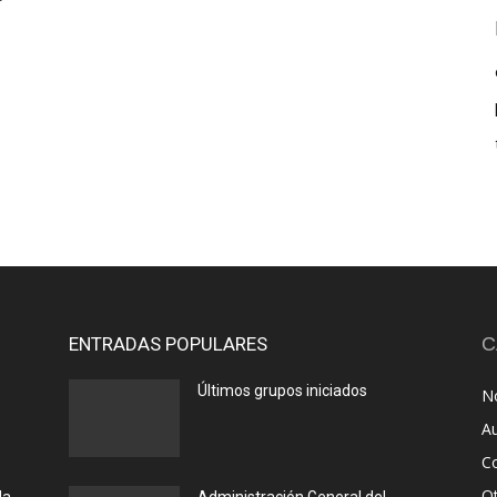
ENTRADAS POPULARES
C
Últimos grupos iniciados
No
A
C
O