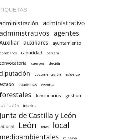
TIQUETAS
administrativo
administración
administrativos
agentes
Auxiliar
auxiliares
ayuntamiento
capacidad
bomberos
carrera
convocatoria
cuerpos
decidir
diputación
documentación
esfuerzo
estado
estadísticas
eventual
forestales
funcionarios
gestión
habilitación
interino
Junta de Castilla y León
León
local
laboral
listas
medioambientales
minerva