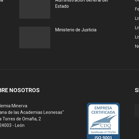
la
Administración General del
Estado
F
Li
Li
Ministerio de Justicia
Li
N
BRE NOSOTROS
S
emia Minerva
ana de las Academias Leonesas"
a Torres de Omaña, 2
 24003 - León