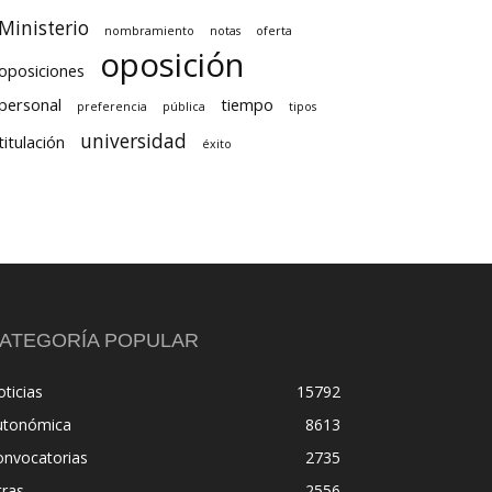
Ministerio
nombramiento
notas
oferta
oposición
oposiciones
personal
tiempo
preferencia
pública
tipos
universidad
titulación
éxito
ATEGORÍA POPULAR
ticias
15792
utonómica
8613
onvocatorias
2735
tras
2556