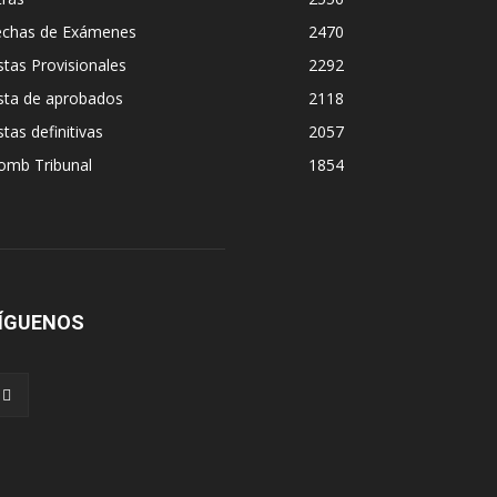
echas de Exámenes
2470
stas Provisionales
2292
sta de aprobados
2118
stas definitivas
2057
omb Tribunal
1854
ÍGUENOS