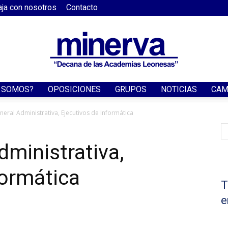
aja con nosotros
Contacto
S SOMOS?
OPOSICIONES
GRUPOS
NOTICIAS
CAM
Academia
neral Administrativa, Ejecutivos de Informática
dministrativa,
formática
Minerva
T
e