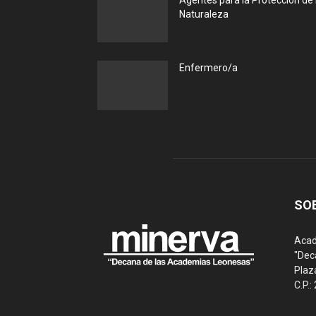
Agentes para la Protección de 
Naturaleza
Enfermero/a
SO
Acad
"Dec
Plaz
C.P.: