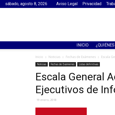
sábado, agosto 8, 2026
Aviso Legal
Privacidad
Trab
INICIO
¿QUIÉNE
Inicio
Noticias
Fechas de Exámenes
Escala Ge
Noticias
Fechas de Exámenes
Listas definitivas
Escala General A
Ejecutivos de In
19 enero, 2018