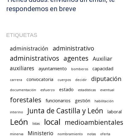
respondemos en breve
ETIQUETAS
administrativo
administración
administrativos
agentes
Auxiliar
auxiliares
ayuntamiento
capacidad
bomberos
diputación
convocatoria
carrera
cuerpos
decidir
estado
documentación
esfuerzo
estadísticas
eventual
forestales
funcionarios
gestión
habilitación
Junta de Castilla y León
laboral
interino
León
local
medioambientales
listas
Ministerio
minerva
nombramiento
notas
oferta