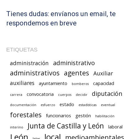
Tienes dudas: envíanos un email, te
respondemos en breve
ETIQUETAS
administrativo
administración
administrativos
agentes
Auxiliar
auxiliares
ayuntamiento
capacidad
bomberos
diputación
convocatoria
carrera
cuerpos
decidir
estado
documentación
esfuerzo
estadísticas
eventual
forestales
funcionarios
gestión
habilitación
Junta de Castilla y León
laboral
interino
León
local
medioambientales
listas