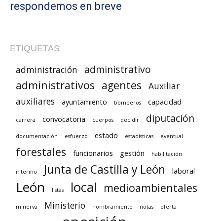
respondemos en breve
ETIQUETAS
administrativo
administración
administrativos
agentes
Auxiliar
auxiliares
ayuntamiento
capacidad
bomberos
diputación
convocatoria
carrera
cuerpos
decidir
estado
documentación
esfuerzo
estadísticas
eventual
forestales
funcionarios
gestión
habilitación
Junta de Castilla y León
laboral
interino
León
local
medioambientales
listas
Ministerio
minerva
nombramiento
notas
oferta