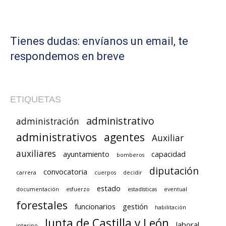
Tienes dudas: envíanos un email, te
respondemos en breve
ETIQUETAS
administrativo
administración
administrativos
agentes
Auxiliar
auxiliares
ayuntamiento
capacidad
bomberos
diputación
convocatoria
carrera
cuerpos
decidir
estado
documentación
esfuerzo
estadísticas
eventual
forestales
funcionarios
gestión
habilitación
Junta de Castilla y León
laboral
interino