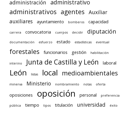
administrativo
administración
administrativos
agentes
Auxiliar
auxiliares
ayuntamiento
capacidad
bomberos
diputación
convocatoria
carrera
cuerpos
decidir
estado
documentación
esfuerzo
estadísticas
eventual
forestales
funcionarios
gestión
habilitación
Junta de Castilla y León
laboral
interino
León
local
medioambientales
listas
Ministerio
minerva
nombramiento
notas
oferta
oposición
oposiciones
personal
preferencia
universidad
tiempo
titulación
pública
tipos
éxito