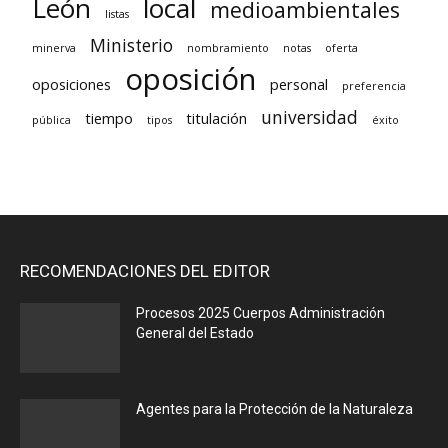
León
local
medioambientales
listas
Ministerio
minerva
nombramiento
notas
oferta
oposición
oposiciones
personal
preferencia
universidad
tiempo
titulación
pública
tipos
éxito
RECOMENDACIONES DEL EDITOR
Procesos 2025 Cuerpos Administración
General del Estado
Agentes para la Protección de la Naturaleza