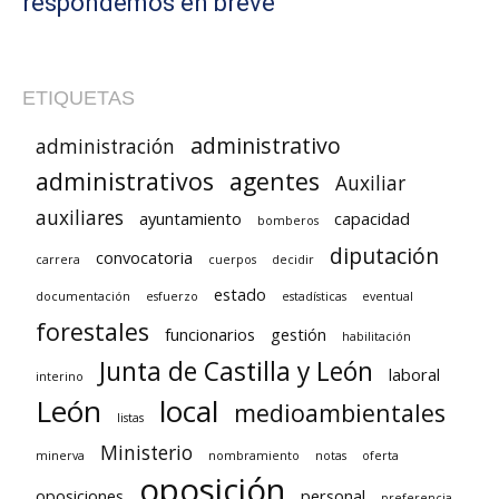
respondemos en breve
ETIQUETAS
administrativo
administración
administrativos
agentes
Auxiliar
auxiliares
ayuntamiento
capacidad
bomberos
diputación
convocatoria
carrera
cuerpos
decidir
estado
documentación
esfuerzo
estadísticas
eventual
forestales
funcionarios
gestión
habilitación
Junta de Castilla y León
laboral
interino
León
local
medioambientales
listas
Ministerio
minerva
nombramiento
notas
oferta
oposición
oposiciones
personal
preferencia