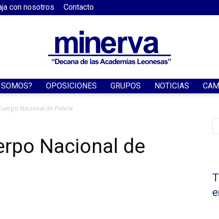
aja con nosotros
Contacto
S SOMOS?
OPOSICIONES
GRUPOS
NOTICIAS
CAM
Academia
Cuerpo Nacional de Policía
erpo Nacional de
Minerva
T
e