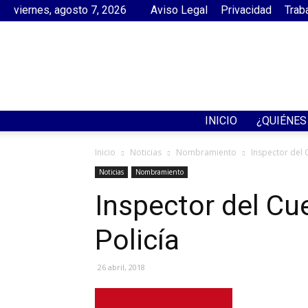
viernes, agosto 7, 2026
Aviso Legal
Privacidad
Trab
INICIO
¿QUIÉNE
Inicio
Noticias
Nombramiento
Inspector del 
Noticias
Nombramiento
Inspector del Cu
Policía
26 abril, 2018