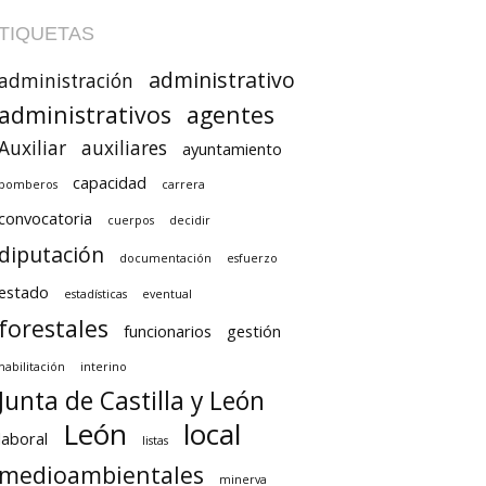
TIQUETAS
administrativo
administración
administrativos
agentes
Auxiliar
auxiliares
ayuntamiento
capacidad
bomberos
carrera
convocatoria
cuerpos
decidir
diputación
documentación
esfuerzo
estado
estadísticas
eventual
forestales
funcionarios
gestión
habilitación
interino
Junta de Castilla y León
León
local
laboral
listas
medioambientales
minerva