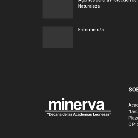
Agentes para la Protección de 
Naturaleza
Enfermero/a
SO
Acad
"Dec
Plaz
C.P.: