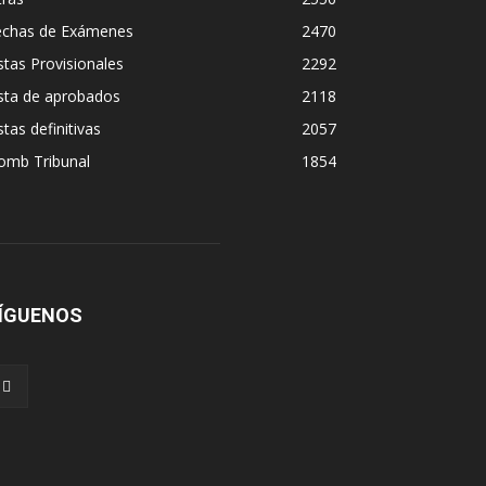
echas de Exámenes
2470
stas Provisionales
2292
sta de aprobados
2118
stas definitivas
2057
omb Tribunal
1854
ÍGUENOS