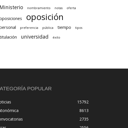
Ministerio
nombramiento
notas
oferta
oposición
oposiciones
personal
tiempo
preferencia
pública
tipos
universidad
titulación
éxito
ATEGORÍA POPULAR
ticias
15792
utonómica
8613
onvocatorias
2735
tras
2556