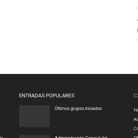
ENTRADAS POPULARES
C
Últimos grupos iniciados
No
A
C
O