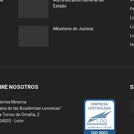
la
Administración General del
Estado
F
Li
Li
Ministerio de Justicia
Li
N
BRE NOSOTROS
S
emia Minerva
ana de las Academias Leonesas"
a Torres de Omaña, 2
 24003 - León