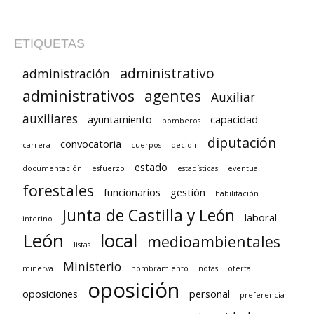
ETIQUETAS
administrativo
administración
administrativos
agentes
Auxiliar
auxiliares
ayuntamiento
capacidad
bomberos
diputación
convocatoria
carrera
cuerpos
decidir
estado
documentación
esfuerzo
estadísticas
eventual
forestales
funcionarios
gestión
habilitación
Junta de Castilla y León
laboral
interino
León
local
medioambientales
listas
Ministerio
minerva
nombramiento
notas
oferta
oposición
oposiciones
personal
preferencia