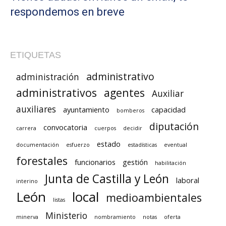
respondemos en breve
ETIQUETAS
administrativo
administración
administrativos
agentes
Auxiliar
auxiliares
ayuntamiento
capacidad
bomberos
diputación
convocatoria
carrera
cuerpos
decidir
estado
documentación
esfuerzo
estadísticas
eventual
forestales
funcionarios
gestión
habilitación
Junta de Castilla y León
laboral
interino
León
local
medioambientales
listas
Ministerio
minerva
nombramiento
notas
oferta