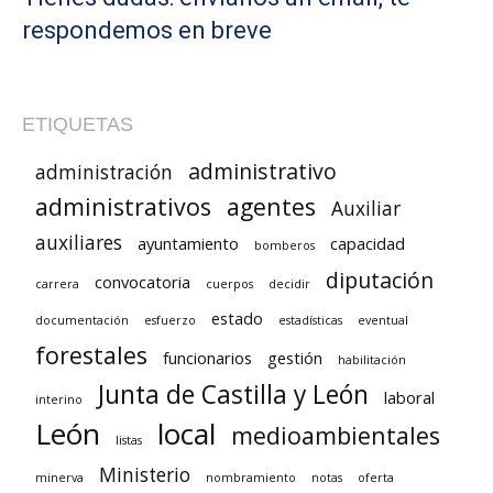
respondemos en breve
ETIQUETAS
administrativo
administración
administrativos
agentes
Auxiliar
auxiliares
ayuntamiento
capacidad
bomberos
diputación
convocatoria
carrera
cuerpos
decidir
estado
documentación
esfuerzo
estadísticas
eventual
forestales
funcionarios
gestión
habilitación
Junta de Castilla y León
laboral
interino
León
local
medioambientales
listas
Ministerio
minerva
nombramiento
notas
oferta