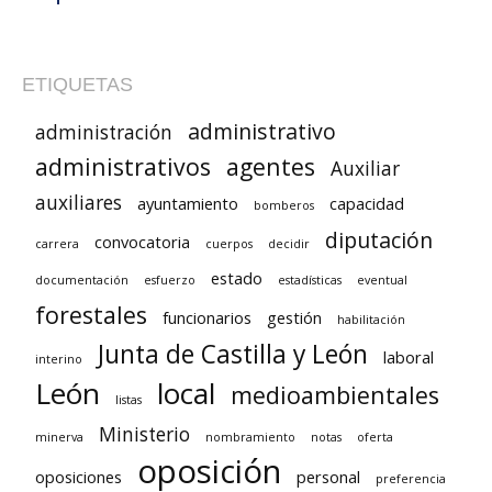
ETIQUETAS
administrativo
administración
administrativos
agentes
Auxiliar
auxiliares
ayuntamiento
capacidad
bomberos
diputación
convocatoria
carrera
cuerpos
decidir
estado
documentación
esfuerzo
estadísticas
eventual
forestales
funcionarios
gestión
habilitación
Junta de Castilla y León
laboral
interino
León
local
medioambientales
listas
Ministerio
minerva
nombramiento
notas
oferta
oposición
oposiciones
personal
preferencia