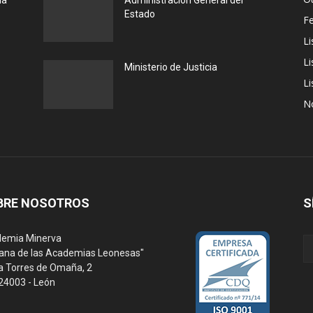
la
Administración General del
Estado
F
Li
Li
Ministerio de Justicia
Li
N
BRE NOSOTROS
S
emia Minerva
ana de las Academias Leonesas"
a Torres de Omaña, 2
 24003 - León