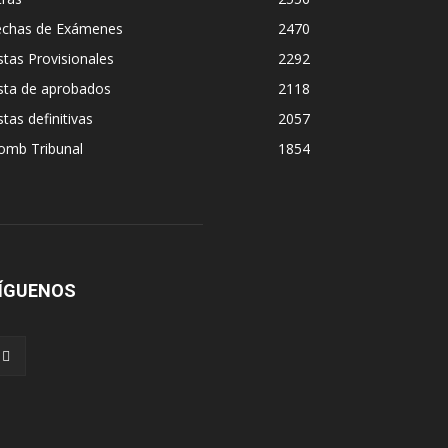
echas de Exámenes
2470
stas Provisionales
2292
sta de aprobados
2118
stas definitivas
2057
omb Tribunal
1854
ÍGUENOS