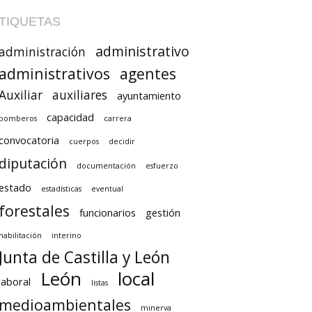
TIQUETAS
administrativo
administración
administrativos
agentes
Auxiliar
auxiliares
ayuntamiento
capacidad
bomberos
carrera
convocatoria
cuerpos
decidir
diputación
documentación
esfuerzo
estado
estadísticas
eventual
forestales
funcionarios
gestión
habilitación
interino
Junta de Castilla y León
León
local
laboral
listas
medioambientales
minerva