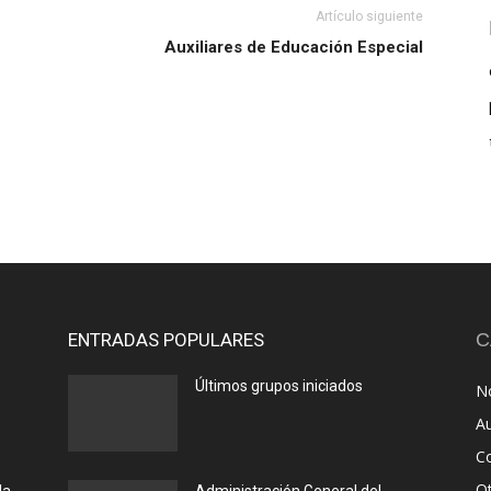
Artículo siguiente
Auxiliares de Educación Especial
ENTRADAS POPULARES
C
Últimos grupos iniciados
No
A
C
O