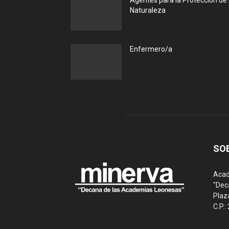
Agentes para la Protección de 
Naturaleza
Enfermero/a
SO
Acad
"Dec
Plaz
C.P.: