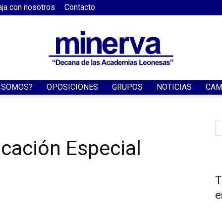
aja con nosotros
Contacto
S SOMOS?
OPOSICIONES
GRUPOS
NOTICIAS
CAM
Academia
ucación Especial
Minerva
T
e