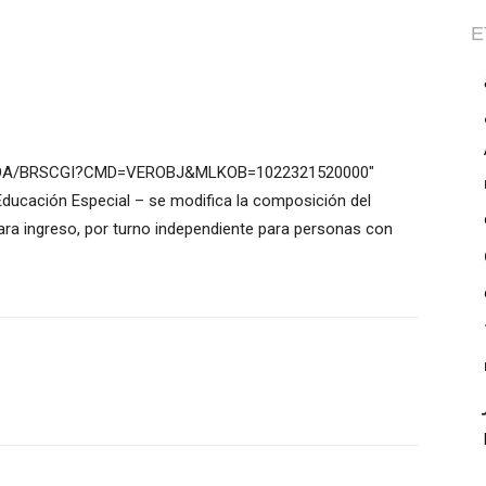
E
n/EBOA/BRSCGI?CMD=VEROBJ&MLKOB=1022321520000″
Educación Especial – se modifica la composición del
para ingreso, por turno independiente para personas con