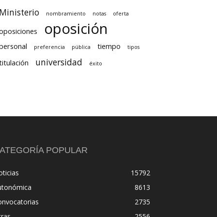
Ministerio
nombramiento
notas
oferta
oposición
oposiciones
personal
tiempo
preferencia
pública
tipos
universidad
titulación
éxito
ATEGORÍA POPULAR
ticias
15792
utonómica
8613
onvocatorias
2735
tras
2556