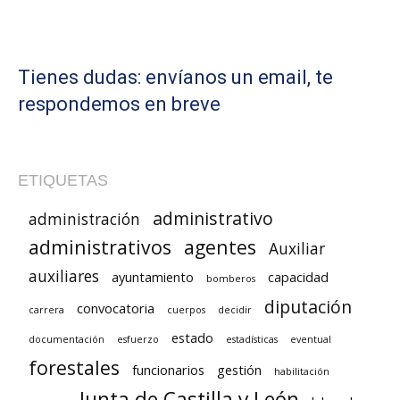
Tienes dudas: envíanos un email, te
respondemos en breve
ETIQUETAS
administrativo
administración
administrativos
agentes
Auxiliar
auxiliares
ayuntamiento
capacidad
bomberos
diputación
convocatoria
carrera
cuerpos
decidir
estado
documentación
esfuerzo
estadísticas
eventual
forestales
funcionarios
gestión
habilitación
Junta de Castilla y León