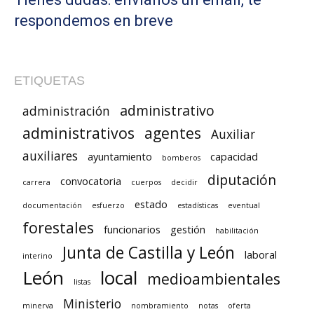
respondemos en breve
ETIQUETAS
administrativo
administración
administrativos
agentes
Auxiliar
auxiliares
ayuntamiento
capacidad
bomberos
diputación
convocatoria
carrera
cuerpos
decidir
estado
documentación
esfuerzo
estadísticas
eventual
forestales
funcionarios
gestión
habilitación
Junta de Castilla y León
laboral
interino
León
local
medioambientales
listas
Ministerio
minerva
nombramiento
notas
oferta