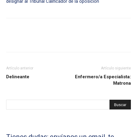
designar al Tribunal Calificador de la oposición
Artículo anterior
Artículo siguiente
Delineante
Enfermero/a Especialista:
Matrona
Tienes dudas: envíanos un email, te