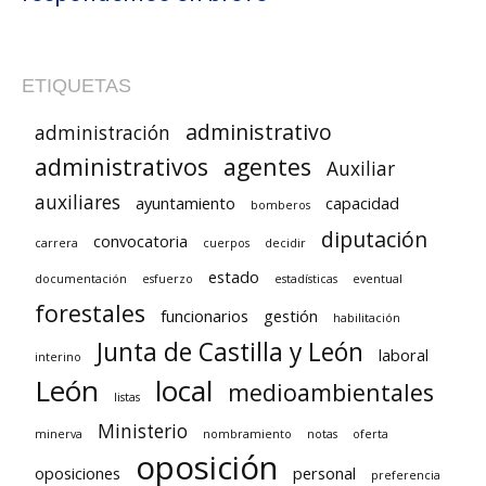
ETIQUETAS
administrativo
administración
administrativos
agentes
Auxiliar
auxiliares
ayuntamiento
capacidad
bomberos
diputación
convocatoria
carrera
cuerpos
decidir
estado
documentación
esfuerzo
estadísticas
eventual
forestales
funcionarios
gestión
habilitación
Junta de Castilla y León
laboral
interino
León
local
medioambientales
listas
Ministerio
minerva
nombramiento
notas
oferta
oposición
oposiciones
personal
preferencia