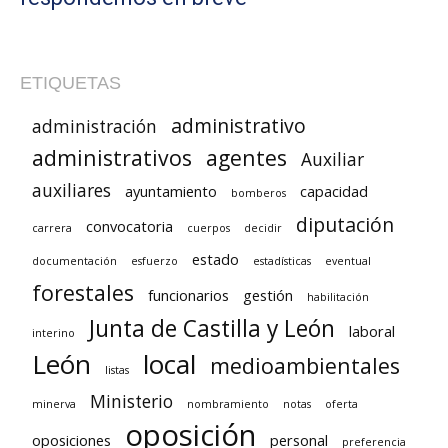
ETIQUETAS
administrativo
administración
administrativos
agentes
Auxiliar
auxiliares
ayuntamiento
capacidad
bomberos
diputación
convocatoria
carrera
cuerpos
decidir
estado
documentación
esfuerzo
estadísticas
eventual
forestales
funcionarios
gestión
habilitación
Junta de Castilla y León
laboral
interino
León
local
medioambientales
listas
Ministerio
minerva
nombramiento
notas
oferta
oposición
oposiciones
personal
preferencia