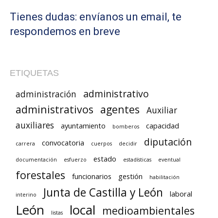
Tienes dudas: envíanos un email, te
respondemos en breve
ETIQUETAS
administrativo
administración
administrativos
agentes
Auxiliar
auxiliares
ayuntamiento
capacidad
bomberos
diputación
convocatoria
carrera
cuerpos
decidir
estado
documentación
esfuerzo
estadísticas
eventual
forestales
funcionarios
gestión
habilitación
Junta de Castilla y León
laboral
interino
León
local
medioambientales
listas