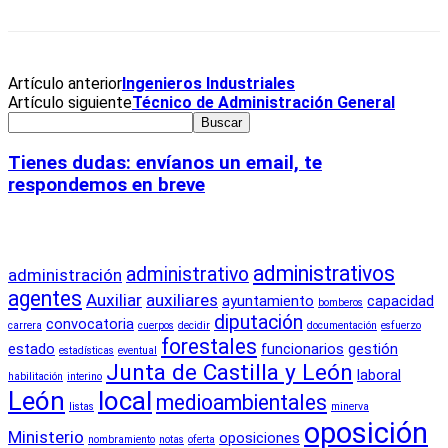
Artículo anterior
Ingenieros Industriales
Artículo siguiente
Técnico de Administración General
Tienes dudas: envíanos un email, te
respondemos en breve
Etiquetas
administrativos
administrativo
administración
agentes
Auxiliar
auxiliares
ayuntamiento
capacidad
bomberos
diputación
convocatoria
carrera
cuerpos
decidir
documentación
esfuerzo
forestales
estado
funcionarios
gestión
estadísticas
eventual
Junta de Castilla y León
laboral
habilitación
interino
León
local
medioambientales
listas
minerva
oposición
Ministerio
oposiciones
nombramiento
notas
oferta