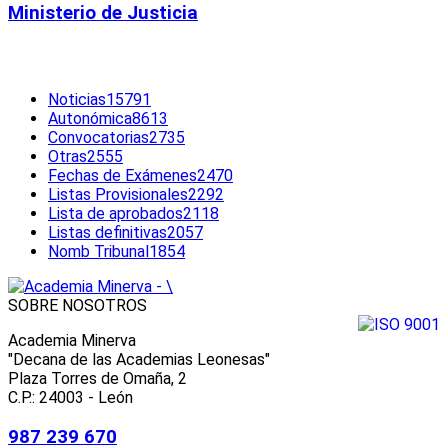
Ministerio de Justicia
CATEGORÍA POPULAR
Noticias
15791
Autonómica
8613
Convocatorias
2735
Otras
2555
Fechas de Exámenes
2470
Listas Provisionales
2292
Lista de aprobados
2118
Listas definitivas
2057
Nomb Tribunal
1854
SOBRE NOSOTROS
Academia Minerva
"Decana de las Academias Leonesas"
Plaza Torres de Omaña, 2
C.P.: 24003 - León
987 239 670