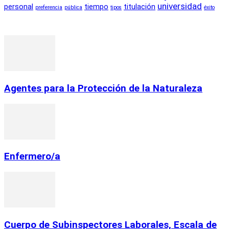
universidad
personal
tiempo
titulación
preferencia
pública
tipos
éxito
RECOMENDACIONES DEL EDITOR
Agentes para la Protección de la Naturaleza
Enfermero/a
Cuerpo de Subinspectores Laborales, Escala de