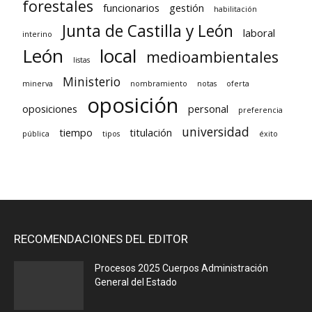
forestales
funcionarios
gestión
habilitación
Junta de Castilla y León
laboral
interino
León
local
medioambientales
listas
Ministerio
minerva
nombramiento
notas
oferta
oposición
oposiciones
personal
preferencia
universidad
tiempo
titulación
pública
tipos
éxito
RECOMENDACIONES DEL EDITOR
Procesos 2025 Cuerpos Administración
General del Estado