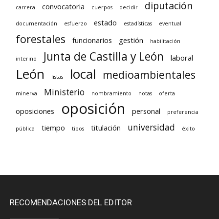
diputación
convocatoria
carrera
cuerpos
decidir
estado
documentación
esfuerzo
estadísticas
eventual
forestales
funcionarios
gestión
habilitación
Junta de Castilla y León
laboral
interino
León
local
medioambientales
listas
Ministerio
minerva
nombramiento
notas
oferta
oposición
oposiciones
personal
preferencia
universidad
tiempo
titulación
pública
tipos
éxito
RECOMENDACIONES DEL EDITOR