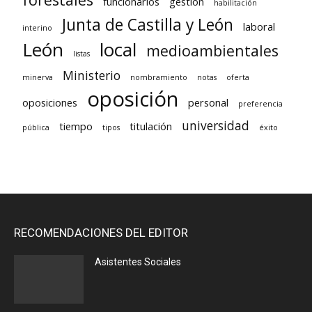
funcionarios
gestión
habilitación
Junta de Castilla y León
laboral
interino
León
local
medioambientales
listas
Ministerio
minerva
nombramiento
notas
oferta
oposición
oposiciones
personal
preferencia
universidad
tiempo
titulación
pública
tipos
éxito
RECOMENDACIONES DEL EDITOR
Asistentes Sociales