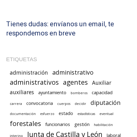
Tienes dudas: envíanos un email, te
respondemos en breve
ETIQUETAS
administrativo
administración
administrativos
agentes
Auxiliar
auxiliares
ayuntamiento
capacidad
bomberos
diputación
convocatoria
carrera
cuerpos
decidir
estado
documentación
esfuerzo
estadísticas
eventual
forestales
funcionarios
gestión
habilitación
Junta de Castilla y León
laboral
interino