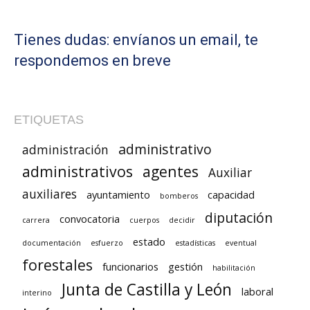
Tienes dudas: envíanos un email, te
respondemos en breve
ETIQUETAS
administrativo
administración
administrativos
agentes
Auxiliar
auxiliares
ayuntamiento
capacidad
bomberos
diputación
convocatoria
carrera
cuerpos
decidir
estado
documentación
esfuerzo
estadísticas
eventual
forestales
funcionarios
gestión
habilitación
Junta de Castilla y León
laboral
interino