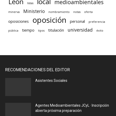
León
local
medioambientales
listas
Ministerio
minerva
nombramiento
notas
oferta
oposición
oposiciones
personal
preferencia
universidad
tiempo
titulación
pública
tipos
éxito
RECOMENDACIONES DEL EDITOR
Asistentes Sociales
Agentes Medioambientales JCyL · Inscripción
abierta próxima preparación