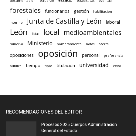
estado
documentación
esfuerzo
estadísticas
eventual
forestales
funcionarios
gestión
habilitación
Junta de Castilla y León
laboral
interino
León
local
medioambientales
listas
Ministerio
minerva
nombramiento
notas
oferta
oposición
oposiciones
personal
preferencia
universidad
tiempo
titulación
pública
tipos
éxito
RECOMENDACIONES DEL EDITOR
Procesos 2025 Cuerpos Administración
General del Estado