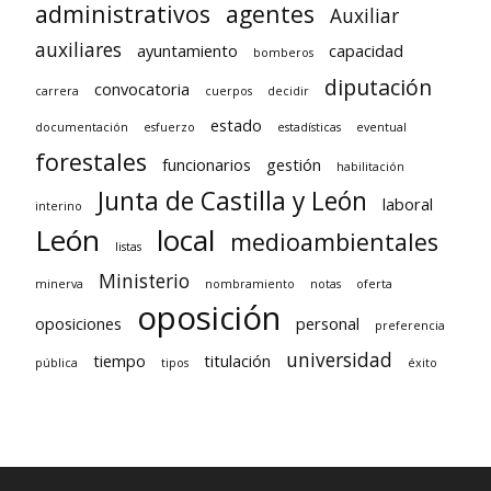
administrativos
agentes
Auxiliar
auxiliares
ayuntamiento
capacidad
bomberos
diputación
convocatoria
carrera
cuerpos
decidir
estado
documentación
esfuerzo
estadísticas
eventual
forestales
funcionarios
gestión
habilitación
Junta de Castilla y León
laboral
interino
León
local
medioambientales
listas
Ministerio
minerva
nombramiento
notas
oferta
oposición
oposiciones
personal
preferencia
universidad
tiempo
titulación
pública
tipos
éxito