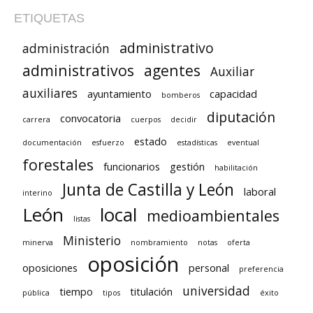
ETIQUETAS
administrativo
administración
administrativos
agentes
Auxiliar
auxiliares
ayuntamiento
capacidad
bomberos
diputación
convocatoria
carrera
cuerpos
decidir
estado
documentación
esfuerzo
estadísticas
eventual
forestales
funcionarios
gestión
habilitación
Junta de Castilla y León
laboral
interino
León
local
medioambientales
listas
Ministerio
minerva
nombramiento
notas
oferta
oposición
oposiciones
personal
preferencia
universidad
tiempo
titulación
pública
tipos
éxito